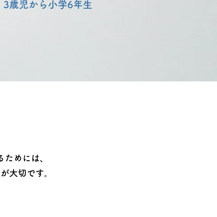
3歳児から小学6年生​
るためには、
とが大切です。