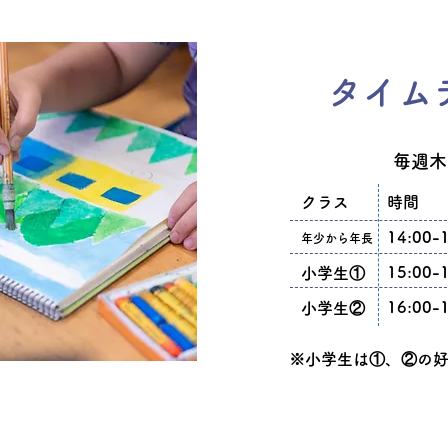
タイム
毎週木
クラス
時間
14:00-
年少から年長
15:00-
小学生①
16:00-
​小学生②
※小学生は①、②の