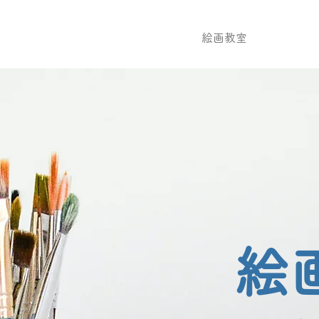
GrapeSEED英語教室
ピアノ教室
絵画教室
児童クラブ
​