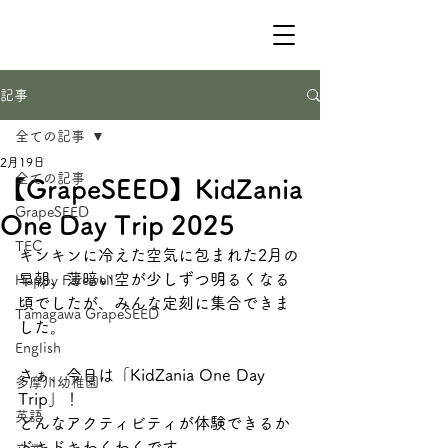
記事
全ての記事
2月19日
全ての記事
【GrapeSEED】KidZania
GrapeSEED
One Day Trip 2025
TEC
キンキンに冷えた空気に包まれた2月の
早朝、薄暗い空が少しずつ明るくなる
Happy Farewell
頃でしたが、みんな定刻に集合できま
Tamagawa GrapeSEED
した。
English
さぁ、今日は「KidZania One Day 
多摩川幼稚園
Trip」！
英語
どんなアクティビティが体験できるか
ドキドキわくわくです。