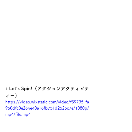
♪ Let's Spin!（アクションアクティビテ
ィー）
https://video.wixstatic.com/video/f39795_fa
950dfc0e264e40a16fb751d2525c7e/1080p/
mp4/file.mp4