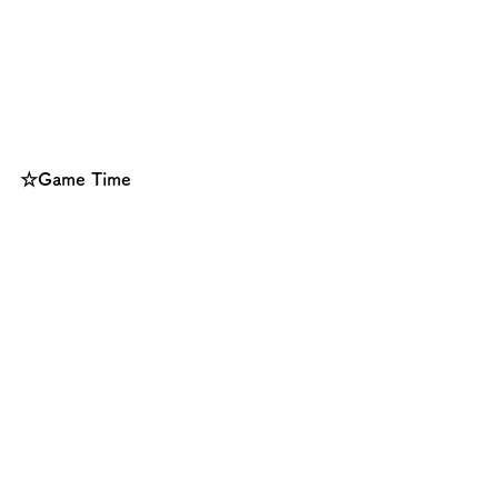
☆Game Time
「Teacher Says」というゲームのアレ
ンジ版。いつものレッスンでは
「Teacher」の部分にその日の担当教師