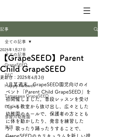
記事
全ての記事
2025年1月27日
全ての記事
【GrapeSEED】Parent
GrapeSEED
Child GrapeSEED
TEC
更新日：
2025年4月3日
1月某週末、GrapeSEED園児向けのイ
Happy Farewell
ベント「Parent Child GrapeSEED」を
Tamagawa GrapeSEED
初開催しました。普段レッスンを受け
ている教室から抜け出し、広々とした
English
幼稚園のホールで、保護者の方ととも
多摩川幼稚園
に体を動かしたり、発音を練習した
英語
り、歌ったり踊ったりすることで、
GrapeSEEDのカリキュラムを新しい視