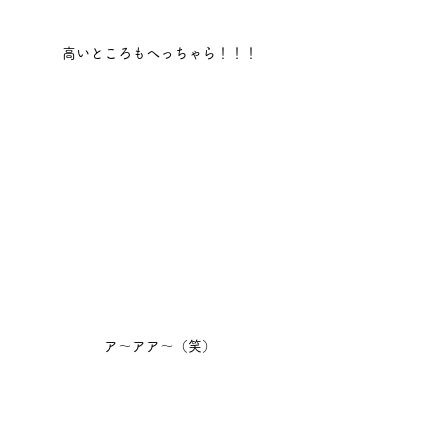
高いところもへっちゃら！！！
ア～アア～（笑）