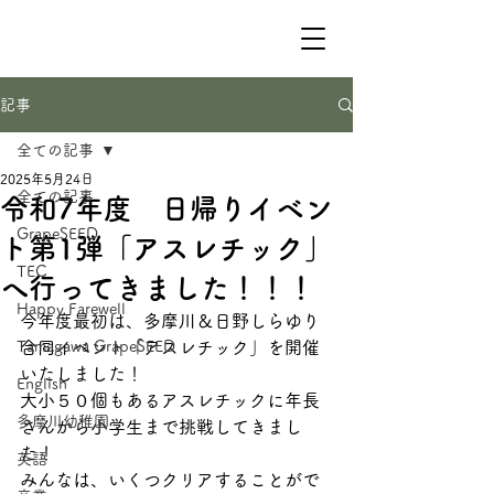
記事
全ての記事
2025年5月24日
全ての記事
令和7年度 日帰りイベン
GrapeSEED
ト第1弾「アスレチック」
TEC
へ行ってきました！！！
Happy Farewell
今年度最初は、多摩川＆日野しらゆり
Tamagawa GrapeSEED
合同イベント「アスレチック」を開催
いたしました！
English
大小５０個もあるアスレチックに年長
多摩川幼稚園
さんから小学生まで挑戦してきまし
た！
英語
みんなは、いくつクリアすることがで