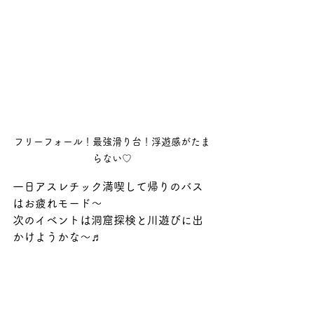
フリーフォール！最強滑り台！浮遊感がたま
らない♡
一日アスレチック満喫して帰りのバス
はお疲れモード～
次のイベントは洞窟探検と川遊びに出
かけようかな～♬
TEC
すべて表示
最新記事